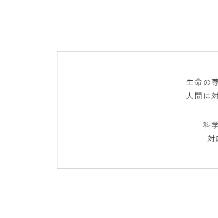
生命の
人間に
科
対