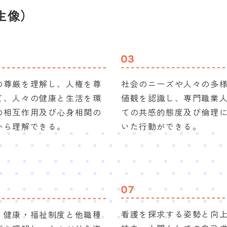
生像）
の尊厳を理解し、人権を尊
社会のニーズや人々の多
て、人々の健康と生活を環
値観を認識し、専門職業
の相互作用及び心身相関の
ての共感的態度及び倫理
から理解できる。
いた行動ができる。
看護を探求する姿勢と向
・健康・福祉制度と他職種