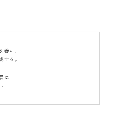
を養い、
成する。
展に
る。